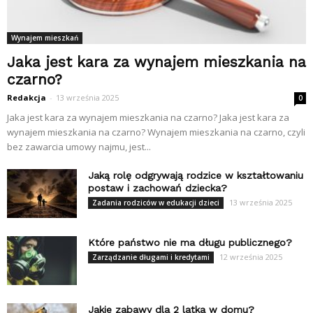
Wynajem mieszkań
Jaka jest kara za wynajem mieszkania na
czarno?
Redakcja
-
13 września 2025
0
Jaka jest kara za wynajem mieszkania na czarno? Jaka jest kara za
wynajem mieszkania na czarno? Wynajem mieszkania na czarno, czyli
bez zawarcia umowy najmu, jest...
Jaką rolę odgrywają rodzice w kształtowaniu
postaw i zachowań dziecka?
13 września 2025
Zadania rodziców w edukacji dzieci
Które państwo nie ma długu publicznego?
12 września 2025
Zarządzanie długami i kredytami
Jakie zabawy dla 2 latka w domu?