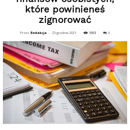
które powinieneś
zignorować
Przez
Redakcja
-
25 grudnia 2021
1003
0