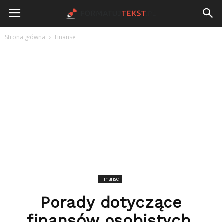
FormatujTekst.pl
Strona główna
Finanse
Finanse
Porady dotyczące
finansów osobistych,