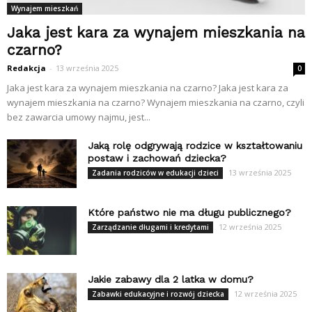
Wynajem mieszkań
Jaka jest kara za wynajem mieszkania na
czarno?
Redakcja
-
13 września 2025
0
Jaka jest kara za wynajem mieszkania na czarno? Jaka jest kara za
wynajem mieszkania na czarno? Wynajem mieszkania na czarno, czyli
bez zawarcia umowy najmu, jest...
Jaką rolę odgrywają rodzice w kształtowaniu
postaw i zachowań dziecka?
13 września 2025
Zadania rodziców w edukacji dzieci
Które państwo nie ma długu publicznego?
12 września 2025
Zarządzanie długami i kredytami
Jakie zabawy dla 2 latka w domu?
12 września 2025
Zabawki edukacyjne i rozwój dziecka