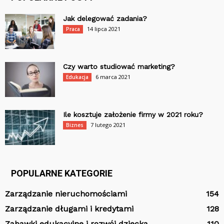
Jak delegować zadania?
14 lipca 2021
Praca
Czy warto studiować marketing?
6 marca 2021
Edukacja
Ile kosztuje założenie firmy w 2021 roku?
7 lutego 2021
Biznes
POPULARNE KATEGORIE
Zarządzanie nieruchomościami
154
Zarządzanie długami i kredytami
128
Zabawki edukacyjne i rozwój dziecka
110