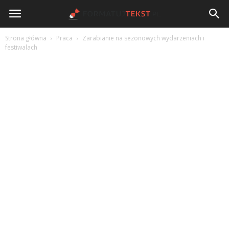
FormatujTekst.pl
Strona główna
Praca
Zarabianie na sezonowych wydarzeniach i
festiwalach