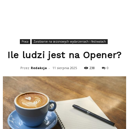
Praca
Zarabianie na sezonowych wydarzeniach i festiwalach
Ile ludzi jest na Opener?
Przez
Redakcja
-
11 sierpnia 2025
238
0