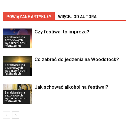
POWIĄZANE ARTYKUŁY
WIĘCEJ OD AUTORA
Czy festiwal to impreza?
Zarabianie na
sezonowych
wydarzeniach i
festiwalach
Co zabrać do jedzenia na Woodstock?
Zarabianie na
sezonowych
wydarzeniach i
festiwalach
Jak schować alkohol na festiwal?
Zarabianie na
sezonowych
wydarzeniach i
festiwalach