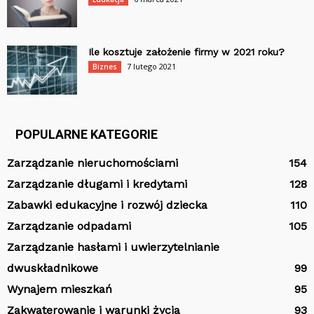
Ile kosztuje założenie firmy w 2021 roku?
7 lutego 2021
Biznes
POPULARNE KATEGORIE
Zarządzanie nieruchomościami
154
Zarządzanie długami i kredytami
128
Zabawki edukacyjne i rozwój dziecka
110
Zarządzanie odpadami
105
Zarządzanie hasłami i uwierzytelnianie
dwuskładnikowe
99
Wynajem mieszkań
95
Zakwaterowanie i warunki życia
93