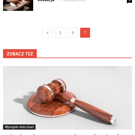
0
5
6
7
ZOBACZ TEŻ
Wynajem mieszkań