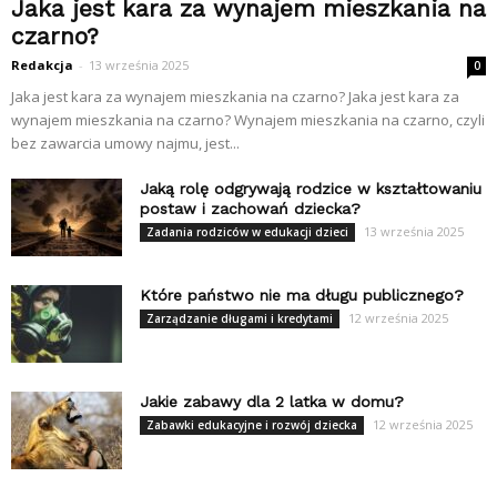
Jaka jest kara za wynajem mieszkania na
czarno?
Redakcja
-
13 września 2025
0
Jaka jest kara za wynajem mieszkania na czarno? Jaka jest kara za
wynajem mieszkania na czarno? Wynajem mieszkania na czarno, czyli
bez zawarcia umowy najmu, jest...
Jaką rolę odgrywają rodzice w kształtowaniu
postaw i zachowań dziecka?
13 września 2025
Zadania rodziców w edukacji dzieci
Które państwo nie ma długu publicznego?
12 września 2025
Zarządzanie długami i kredytami
Jakie zabawy dla 2 latka w domu?
12 września 2025
Zabawki edukacyjne i rozwój dziecka