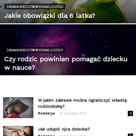
ZADANIA RODZICÓW W EDUKACJI DZIECI
Jakie obowiązki dla 6 latka?
ZADANIA RODZICÓW W EDUKACJI DZIECI
Czy rodzic powinien pomagać dziecku
w nauce?
W jakim zakresie można ograniczyć władzę
rodzicielską?
Redakcja
-
18 listopada 2023
0
Jak udupić ojca dziecka?
Redakcja
-
11 listopada 2023