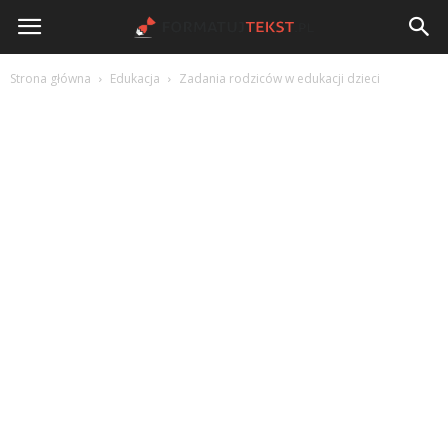
FormatujTekst.pl
Strona główna
Edukacja
Zadania rodziców w edukacji dzieci