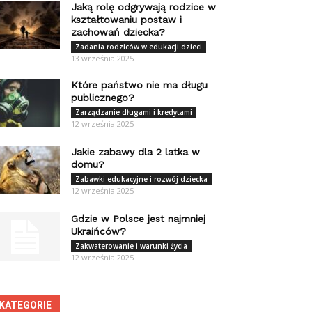
Jaką rolę odgrywają rodzice w
kształtowaniu postaw i
zachowań dziecka?
Zadania rodziców w edukacji dzieci
13 września 2025
Które państwo nie ma długu
publicznego?
Zarządzanie długami i kredytami
12 września 2025
Jakie zabawy dla 2 latka w
domu?
Zabawki edukacyjne i rozwój dziecka
12 września 2025
Gdzie w Polsce jest najmniej
Ukraińców?
Zakwaterowanie i warunki życia
12 września 2025
KATEGORIE