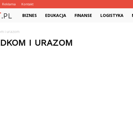
Reklama
Kontakt
FormatujTekst.pl
BIZNES
EDUKACJA
FINANSE
LOGISTYKA
m i urazom
ADKOM I URAZOM