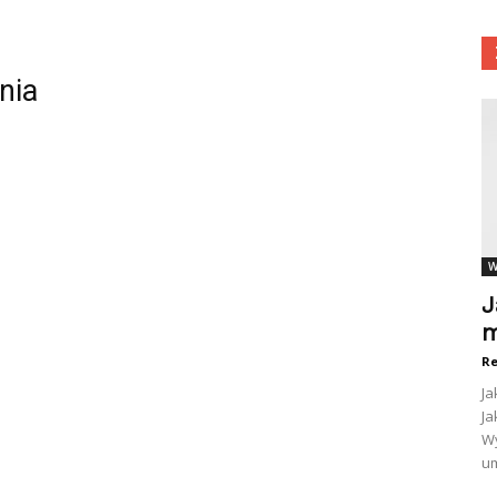
nia
W
J
m
Re
Ja
Ja
Wy
um