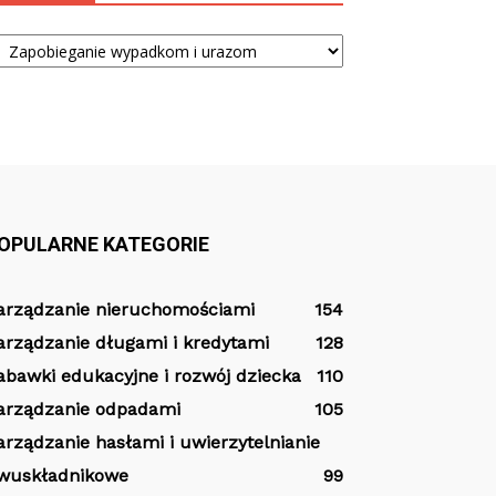
tegorie
OPULARNE KATEGORIE
arządzanie nieruchomościami
154
arządzanie długami i kredytami
128
abawki edukacyjne i rozwój dziecka
110
arządzanie odpadami
105
arządzanie hasłami i uwierzytelnianie
wuskładnikowe
99