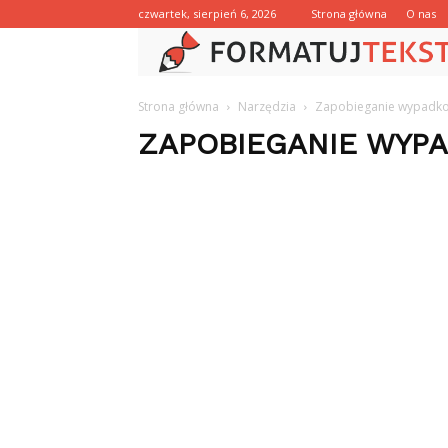
czwartek, sierpień 6, 2026
Strona główna
O nas
Strona główna
Narzędzia
Zapobieganie wypadko
ZAPOBIEGANIE WYP