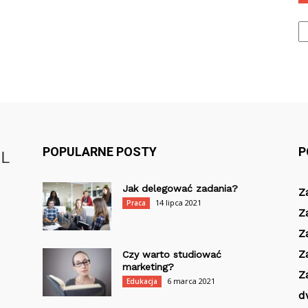
Ka
POPULARNE POSTY
P
Jak delegować zadania?
Z
14 lipca 2021
Praca
Z
Z
Z
Czy warto studiować
marketing?
Z
6 marca 2021
Edukacja
d