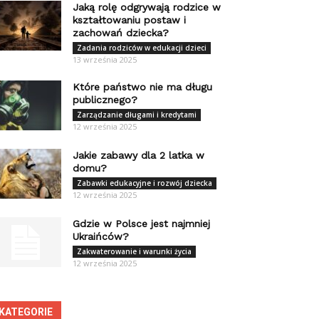
Jaką rolę odgrywają rodzice w
kształtowaniu postaw i
zachowań dziecka?
Zadania rodziców w edukacji dzieci
13 września 2025
Które państwo nie ma długu
publicznego?
Zarządzanie długami i kredytami
12 września 2025
Jakie zabawy dla 2 latka w
domu?
Zabawki edukacyjne i rozwój dziecka
12 września 2025
Gdzie w Polsce jest najmniej
Ukraińców?
Zakwaterowanie i warunki życia
12 września 2025
KATEGORIE