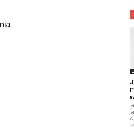
nia
W
J
m
Re
Ja
Ja
Wy
um