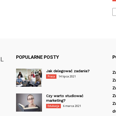
Ka
POPULARNE POSTY
P
Jak delegować zadania?
Z
14 lipca 2021
Praca
Z
Z
Z
Czy warto studiować
marketing?
Z
6 marca 2021
Edukacja
d