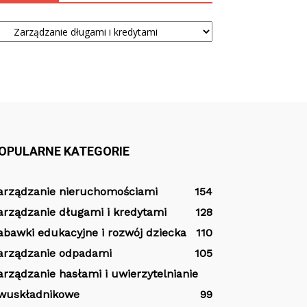
tegorie
OPULARNE KATEGORIE
arządzanie nieruchomościami
154
arządzanie długami i kredytami
128
abawki edukacyjne i rozwój dziecka
110
arządzanie odpadami
105
arządzanie hasłami i uwierzytelnianie
wuskładnikowe
99