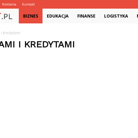
Reklama
Kontakt
FormatujTekst.pl
BIZNES
EDUKACJA
FINANSE
LOGISTYKA
i kredytami
MI I KREDYTAMI